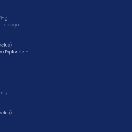
fing
 la plage
nclus)
u Exploration
fing
nclus)