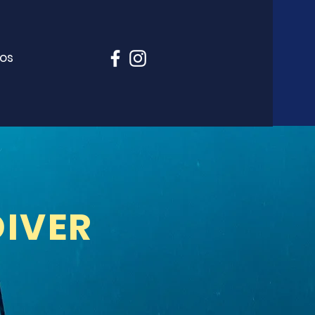
pos
DIVER