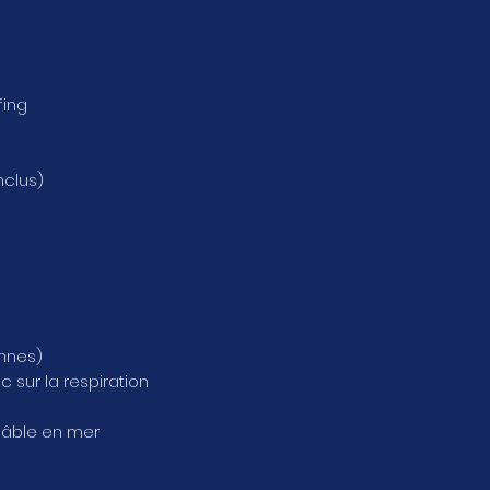
fing
nclus)
nnes)
c sur la respiration
câble en mer