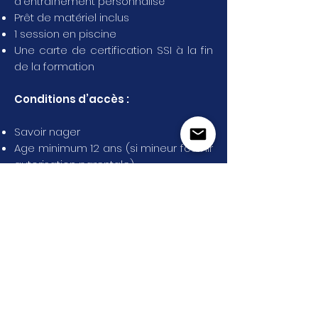
d'entraînement personnalisé
Prêt de matériel inclus
1 session en piscine
Une carte de certification SSI à la fin
de la formation
Conditions d’accès :
Savoir nager
Age minimum 12 ans (si mineur fournir
autorisation parentale)
Avoir la certification
SSI Freediver
Durée : 1 jour
Lieu et Heure :
RDV à 8h30 à l'hôtel
Chez Senga, plage de Madirokely
Tarif : 80€
Réserver