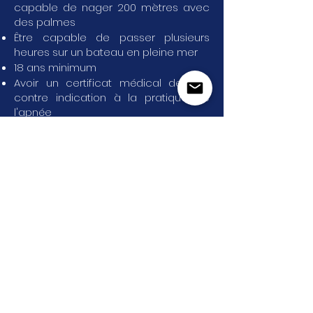
capable de nager 200 mètres avec
des palmes
Être capable de passer plusieurs
heures sur un bateau en pleine mer
18 ans minimum
Avoir un certificat médical de non
contre indication à la pratique de
l'apnée
Avoir une assurance pour l'apnée
(DAN, Lafont...)
L'envie de s'initier ou de progresser
en apnée (entraînement sur câble et
exploration)
L'intérêt pour la recherche
scientifique et la protection du requin
baleine
Tout le détail et la réservation de ce
stage (programme, tarif, conditions
d'
accès...
) se font uniquement sur